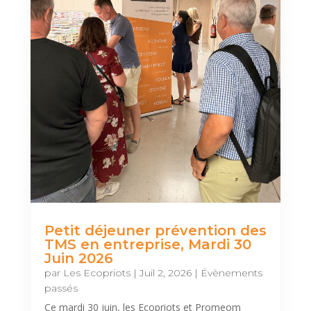
Petit déjeuner prévention des
TMS en entreprise, Mardi 30
Juin 2026
par
Les Ecopriots
|
Juil 2, 2026
|
Évènements
passés
Ce mardi 30 juin, les Ecopriots et Promeom