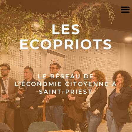
LES
ECOPRIOTS
LE RÉSEAU DE
L’ÉCONOMIE CITOYENNE À
SAINT-PRIEST