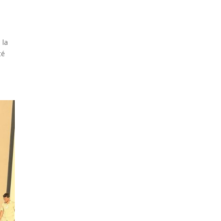
 la
té